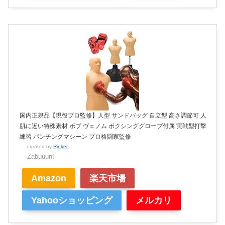
国内正規品【現役プロ監修】人型 サンドバッグ 自立型 高さ調節可 人
肌に近い特殊素材 ボブ ヴェノム ボクシンググローブ付属 実戦型打撃
練習 パンチングマシーン プロ格闘家監修
created by
Rinker
Zabuuun!
Amazon
楽天市場
Yahooショッピング
メルカリ