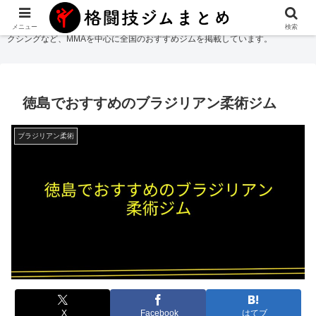
格闘技ジムまとめ
では総合格闘技・柔術・レスリング・キックボクシング・ボ
メニュー
検索
クシングなど、MMAを中心に全国のおすすめジムを掲載しています。
徳島でおすすめのブラジリアン柔術ジム
ブラジリアン柔術
X
Facebook
はてブ