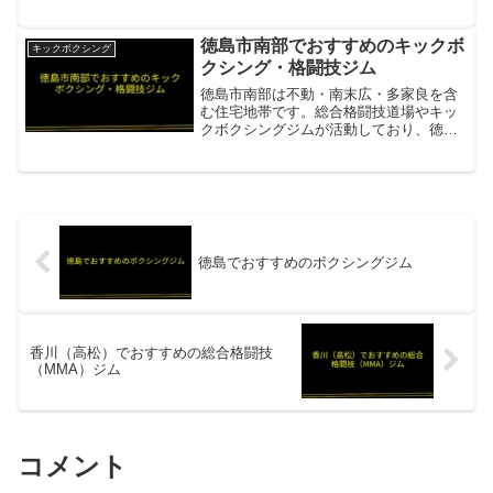
対応。LINE食事指導あり。初回体験無料
（要予約）項目内容所在地／最寄駅徳島
市寺島本...
徳島市南部でおすすめのキックボ
キックボクシング
クシング・格闘技ジム
徳島市南部は不動・南末広・多家良を含
む住宅地帯です。総合格闘技道場やキッ
クボクシングジムが活動しており、徳島
市内で幅広いジャンルのトレーニングが
可能です。MMA Zジム女性会費4,000円
と格安料金が特徴の総合格闘技ジム。初
心者から上級者ま...
徳島でおすすめのボクシングジム
香川（高松）でおすすめの総合格闘技
（MMA）ジム
コメント