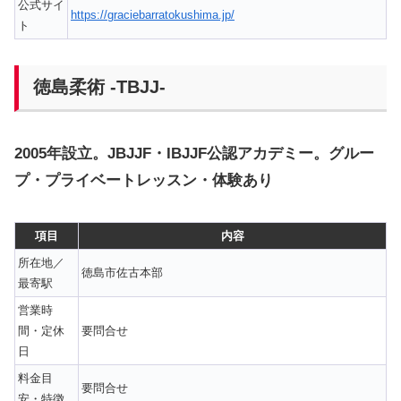
公式サイ
https://graciebarratokushima.jp/
ト
徳島柔術 -TBJJ-
2005年設立。JBJJF・IBJJF公認アカデミー。グルー
プ・プライベートレッスン・体験あり
項目
内容
所在地／
徳島市佐古本部
最寄駅
営業時
間・定休
要問合せ
日
料金目
要問合せ
安・特徴