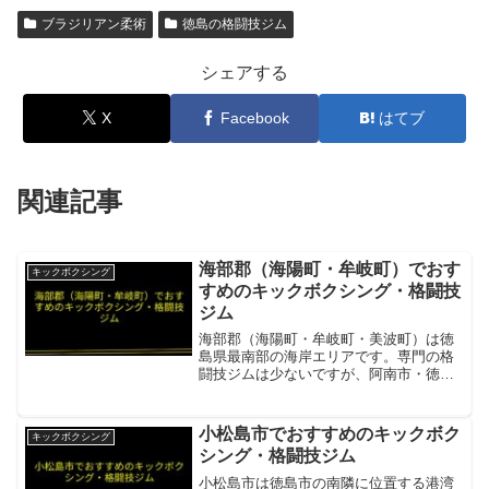
ブラジリアン柔術
徳島の格闘技ジム
シェアする
X
Facebook
はてブ
関連記事
海部郡（海陽町・牟岐町）でおす
キックボクシング
すめのキックボクシング・格闘技
ジム
海部郡（海陽町・牟岐町・美波町）は徳
島県最南部の海岸エリアです。専門の格
闘技ジムは少ないですが、阿南市・徳島
市方面のジムが選択肢となります。
F2GYM 武勇会館 徳島支部海部郡から車
約1時間〜1時間30分の徳島市のキックボ
小松島市でおすすめのキックボク
キックボクシング
クシング専門ジム項...
シング・格闘技ジム
小松島市は徳島市の南隣に位置する港湾