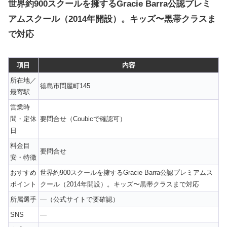
世界約900スクールを擁するGracie Barra公認プレミ
アムスクール（2014年開設）。キッズ〜黒帯クラスま
で対応
項目
内容
所在地／
徳島市問屋町145
最寄駅
営業時
間・定休
要問合せ（Coubicで確認可）
日
料金目
要問合せ
安・特徴
おすすめ
世界約900スクールを擁するGracie Barra公認プレミアムス
ポイント
クール（2014年開設）。キッズ〜黒帯クラスまで対応
所属選手
—（公式サイトで要確認）
SNS
—