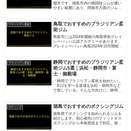
都市です。徳島市内の格闘技ジムが通い
やすい範囲にあり、阿南市方面のジムも
選択肢となります。MMA Zジム小松島市
から車約15〜20分の徳島市中心部。女性
4,000円〜の格安総合格闘技ジム項目内容
鳥取でおすすめのブラジリアン柔
ブラジリアン柔術
所在地／最...
術ジム
鳥取市には2024年開校の鳥取県初グレイ
シーバッハ公認アカデミーがあります。
グレイシーバッハ鳥取2024年10月開校の
鳥取県初グレイシーバッハ公認アカデミ
ー項目内容所在地／最寄駅鳥取市富安2丁
目44 豊田ビル2階営業時間・定休日平
静岡でおすすめのブラジリアン柔
ブラジリアン柔術
日・土日 ...
術ジム5選｜浜松・静岡市・富
士・御殿場
「静岡でブラジリアン柔術を始めたい」
「BJJを学べる道場を浜松・静岡市など
で探している」そんな方向けに、静岡県
内で評判の良いブラジリアン柔術ジムを5
件まとめました。ブルテリア格闘技ジ
ム・ボンサイ柔術 浜松世界王者・アジア
徳島でおすすめのボクシングジム
ボクシング
王者在籍の名門BJJ...
徳島県でボクシングを始められるジムを
紹介します。初心者向けのフィットネス
ボクシングから本格競技まで対応。徳島
Boxing Gymパーソナル・セミパーソナル