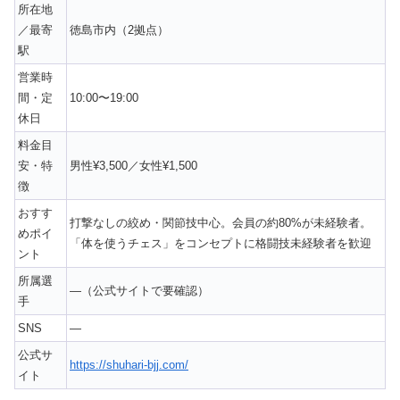
所在地
／最寄
徳島市内（2拠点）
駅
営業時
間・定
10:00〜19:00
休日
料金目
安・特
男性¥3,500／女性¥1,500
徴
おすす
打撃なしの絞め・関節技中心。会員の約80%が未経験者。
めポイ
「体を使うチェス」をコンセプトに格闘技未経験者を歓迎
ント
所属選
—（公式サイトで要確認）
手
SNS
—
公式サ
https://shuhari-bjj.com/
イト